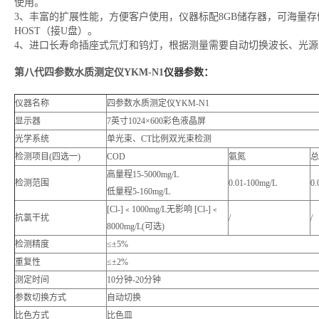
使用。
3、丰富的扩展性能，方便客户使用，仪器标配8GB储存器，可海量存储数据；
HOST（接U盘）。
4、进口长寿命插座式氘灯和钨灯，根据测量需要自动切换波长、光
第八代四参数水质测定仪YKM-N1
仪器参数：
仪器名称
四参数水质测定仪YKM-N1
显示器
7英寸1024×600彩色液晶屏
光学系统
单光束、CT比例双光束检测
检测项目(四选一)
COD
氨氮
总
高量程15-5000mg/L
检测范围
0.01-100mg/L
0.
低量程5-160mg/L
[Cl-]﹤1000mg/L无影响 [Cl-]﹤
抗氯干扰
/
/
8000mg/L(可选)
检测精度
≤±5%
重复性
≤±2%
测定时间
10分钟-20分钟
参数切换方式
自动切换
比色方式
比色皿