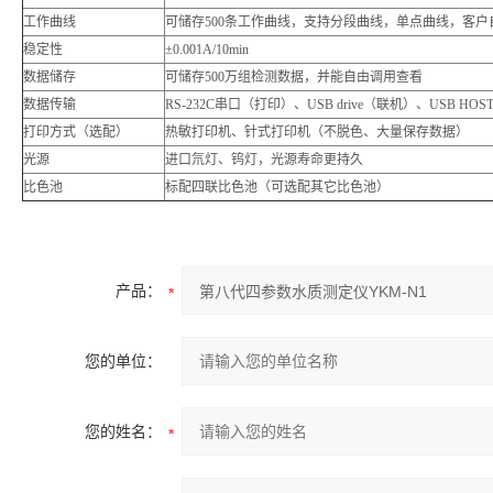
工作曲线
可储存500条工作曲线，支持分段曲线，单点曲线，客
稳定性
±0.001A/10min
数据储存
可储存500万组检测数据，并能自由调用查看
数据传输
RS-232C串口（打印）、USB drive（联机）、USB 
打印方式（选配）
热敏打印机、针式打印机（不脱色、大量保存数据）
光源
进口氘灯、钨灯，光源寿命更持久
比色池
标配四联比色池（可选配其它比色池）
产品：
您的单位：
您的姓名：