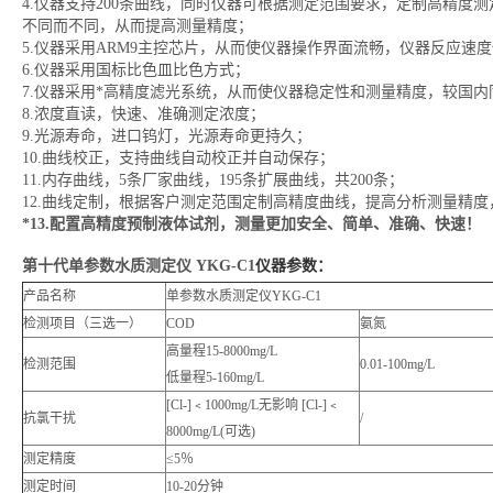
4.仪器支持200条曲线，同时仪器可根据测定范围要求，定制高精度
不同而不同，从而提高测量精度；
5.仪器采用ARM9主控芯片，从而使仪器操作界面流畅，仪器反应速度
6.仪器采用国标比色皿比色方式；
7.仪器采用*高精度滤光系统，从而使仪器稳定性和测量精度，较国
8.浓度直读，快速、准确测定浓度；
9.光源寿命，进口钨灯，光源寿命更持久；
10.曲线校正，支持曲线自动校正并自动保存；
11.内存曲线，5条厂家曲线，195条扩展曲线，共200条；
12.曲线定制，根据客户测定范围定制高精度曲线，提高分析测量精
*
13.
配置高精度预制液体试剂，测量更加安全、简单、准确、快速！
第十代单参数水质测定仪 YKG-C1
仪器参数：
产品名称
单参数水质测定仪YKG-C1
检测项目（三选一）
COD
氨氮
高量程15-8000mg/L
检测范围
0.01-100mg/L
低量程5-160mg/L
[Cl-]﹤1000mg/L无影响 [Cl-]﹤
抗氯干扰
/
8000mg/L(可选)
测定精度
≤5％
测定时间
10-20分钟