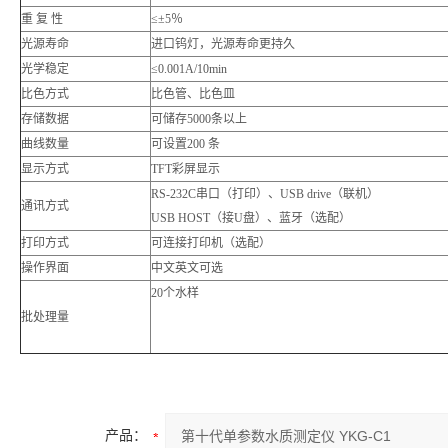
重 复 性
≤±5％
光源寿命
进口钨灯，光源寿命更持久
光学稳定
≤0.001A/10min
比色方式
比色管、比色皿
存储数据
可储存5000条以上
曲线数量
可设置200 条
显示方式
TFT彩屏显示
RS-232C串口（打印）、USB drive（联机）
通讯方式
USB HOST（接U盘）、蓝牙（选配）
打印方式
可连接打印机（选配）
操作界面
中文英文可选
20个水样
批处理量
产品：