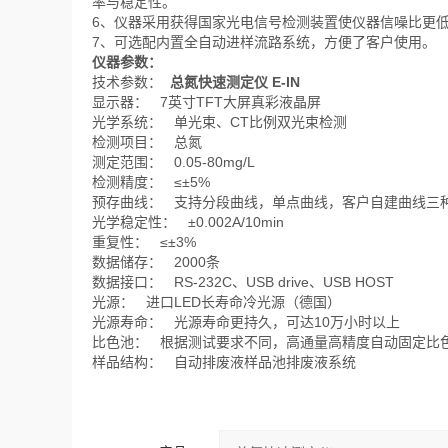
率与稳定性。
6、仪器采用获得国家光电信号检测装置使仪器信噪比更
7、可选配内置全自动进样流路系统，方便了客户使用。
仪器参数：
技术参数：
总氮快速测定仪 E-IN
显示器： 7英寸TFT大屏真彩液晶屏
光学系统： 单光束、CT比例双光束检测
检测项目： 总氮
测定范围： 0.05-80mg/L
检测精度： ≤±5%
预存曲线： 支持分段曲线，单点曲线，客户自建曲线三
光学稳定性： ±0.002A/10min
重复性： ≤±3%
数据储存： 2000条
数据接口： RS-232C、USB drive、USB HOST
光源： 进口LED长寿命冷光源（德国）
光源寿命： 光源寿命更持久，可达10万小时以上
比色池：
根据测试要求不同，高通量高精度自动固定比
样品结构： 自动排废液样品池排废液系统