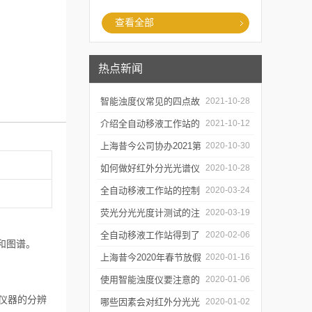
查看全部
热点新闻
智能浊度仪常见的四点故
2021-10-28
障
介绍全自动移液工作站的
2021-10-12
三种移液方式
上海昔今公司协办2021第
2020-10-30
二届上海沪助科研圈发展
如何做好红外分光光谱仪
2020-10-28
年会
的防潮工作
全自动移液工作站的控制
2020-03-24
软件有哪些特点
荧光分光光度计测试的注
2020-03-19
意事项有哪些
全自动移液工作站得到了
2020-02-06
和图谱。
广泛的应用
上海昔今2020年春节放假
2020-01-16
通知
使用智能浊度仪要注意的
2020-01-06
仪器的分辨
几个要点
哪些因素会对红外分光光
2020-01-02