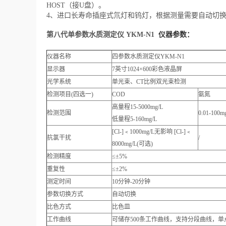
HOST（接U盘）。
4、进口长寿命插座式氘灯和钨灯，根据测量需要自动切
第八代单参数水质测定仪 YKM-N1
仪器参数：
仪器名称
四参数水质测定仪YKM-N1
显示器
7英寸1024×600彩色液晶屏
光学系统
单光束、CT比例双光束检测
检测项目(四选一)
COD
氨氮
高量程15-5000mg/L
检测范围
0.01-100m
低量程5-160mg/L
[Cl-]﹤1000mg/L无影响 [Cl-]﹤
抗氯干扰
/
8000mg/L(可选)
检测精度
≤±5%
重复性
≤±2%
测定时间
10分钟-20分钟
参数切换方式
自动切换
比色方式
比色皿
工作曲线
可储存500条工作曲线，支持分段曲线，