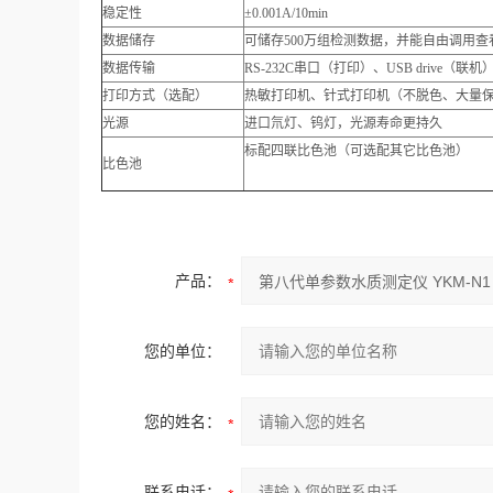
稳定性
±0.001A/10min
数据储存
可储存500万组检测数据，并能自由调用查
数据传输
RS-232C串口（打印）、USB drive（
打印方式（选配）
热敏打印机、针式打印机（不脱色、大量
光源
进口氘灯、钨灯，光源寿命更持久
标配四联比色池（可选配其它比色池）
比色池
产品：
您的单位：
您的姓名：
联系电话：