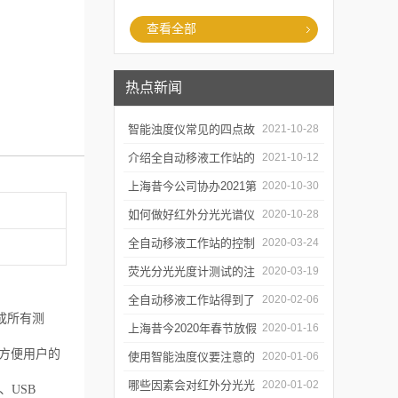
查看全部
热点新闻
智能浊度仪常见的四点故
2021-10-28
障
介绍全自动移液工作站的
2021-10-12
三种移液方式
上海昔今公司协办2021第
2020-10-30
二届上海沪助科研圈发展
如何做好红外分光光谱仪
2020-10-28
年会
的防潮工作
全自动移液工作站的控制
2020-03-24
软件有哪些特点
荧光分光光度计测试的注
2020-03-19
意事项有哪些
全自动移液工作站得到了
2020-02-06
成所有测
广泛的应用
上海昔今2020年春节放假
2020-01-16
，方便用户的
通知
使用智能浊度仪要注意的
2020-01-06
几个要点
哪些因素会对红外分光光
2020-01-02
、USB