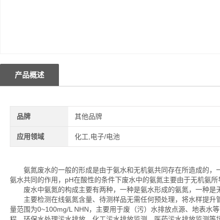
产品概述
品牌
其他品牌
应用领域
化工,电子/电池
氨氮废水的一般的形成是由于氨水和无机氨共同存在所造成的，一
氨水共同的作用，pH在酸性的条件下废水中的氨氮主要由于无机氨所
废水中氨氮的构成主要有两种，一种是氨水形成的氨氮，一种是无
主要检测在线氨氮含量、待测样品无需任何预处理，将水样提升管
量范围为0~100mg/L NHN，主要用于废（污）水排放点源、地
程、环保水处理污水排放、化工污水排放监测、医药污水排放监测等