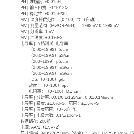
PH | 准确度: ±0.01pH;
PH | 输入阻抗: ≥1*1012Ω;
PH | 稳定性: ±0.01pH/3h;
MV | 温度补偿范围: （0-100）℃（自动）;
MV | 测量范围（Mv/ORP/EH）: -1999mV-0-1999mV;
MV | 分辨率: 1mV;
MV | 准确度: ±0.1%FS;
电导率 | 五档测试: 电导率
（0.00~19.99）S/cm
（20.0~199.9）μS/cm
（200~1999）μS/cm
（2.00~19.99）mS/cm
（20.0~199.9）mS/cm
TDS:（0~100）g/L
盐度：（0~100）ppt
电阻率：（0~100）MΩ·cm;
电导率 | 分辨率: 0.01/0.1/1μS/cm; 0.01/0.1Ms/cm
电导率 | 精度: ±1.0%FS，范围：±1.5%FS
电导率 | 温度范围:（0~50）℃
电导率 | 电极常数: 0.1/1/10cm-1
数据储存: 200组
电源: AA*2（1.5V×2）
尺寸/重量: 340*270*50nm（外箱）/1.5kg；165*90*32nm（仪