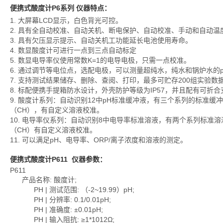
便携式酸度计P6系列
仪器特点：
1. 大屏幕LCD显示，白色背光可控。
2. 具有全自动校准、自动关机、断电保护、自动校准、手动和自动
3. 具有欠压显示提示、自动关机工功能延长电池使用寿命。
4. 数显酸度计可进行一点到三点自动标定
5. 数显电导率仪使用常数K=1的电导电极，只需一点校准。
6. 通过调节等电位点，选配电极，可以测量超纯水，纯水和锅炉水的
7. 支持测试结果储存、删除、查阅、打印，最多可贮存200组实验数
8. 标配便携手提箱防水设计，外壳防护等级为IP57，并且配有可折合
9. 酸度计系列：自动识别12中pH标准缓冲液，有三个系列的标准缓冲
（CH），有自定义溶液校准。
10. 电导率仪系列：自动识别8中电导率标准溶液，有两个系列标准
（CH）有自定义溶液校准。
11. 可以满足pH、电导率、ORP/离子浓度和溶液的测定。
便携式酸度计P611
仪器参数：
P611
产品名称: 酸度计;
PH | 测试范围: （-2~19.99）pH;
PH | 分辨率: 0.1/0.01pH;
PH | 准确度: ±0.01pH;
PH | 输入阻抗: ≥1*1012Ω;