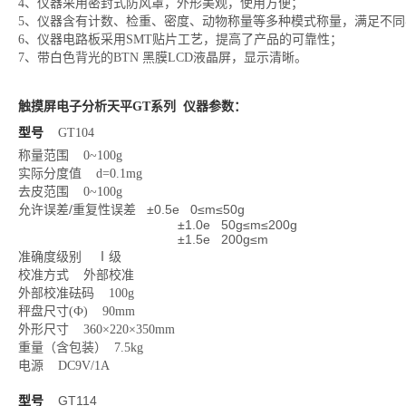
4、仪器采用密封式防风罩，外形美观，使用方便；
5、仪器含有计数、检重、密度、动物称量等多种模式称量，满足不
6、仪器电路板采用SMT贴片工艺，提高了产品的可靠性；
7、带白色背光的BTN 黑膜LCD液晶屏，显示清晰。
触摸屏电子分析天平GT系列
仪器参数：
型号
GT104
称量范围 0~100g
实际分度值 d=0.1mg
去皮范围 0~100g
允许误差/重复性误差 ±0.5e 0≤m≤50g
±1.0e 50g≤m≤200g
±1.5e 200g≤m
准确度级别 Ⅰ级
校准方式 外部校准
外部校准砝码 100g
秤盘尺寸(Ф) 90mm
外形尺寸 360×220×350mm
重量（含包装） 7.5kg
电源 DC9V/1A
型号
GT114