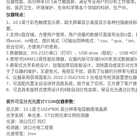
仪器性能、高分辨率10.1英寸触摸屏，满足专业用户的分析工作需
验、医药卫生、环境保护、生命科学等各个领域的科研、生产中。
仪器特点：
1、10.1英寸彩色触摸显示屏，超大屏幕显示直接显示各种扫描曲
要。
2.支持U盘存储，方便用户使用，用户测量的数据可直接导出到U盘
持excel、txt格式、图片格式（可输出四种格式：*.csv、*.qua．*
验台空间，方便用户的使用。
3.数据输出：RS-232C串口（打印）、USB drive（联机）、USB 
4.使用*的ARM12高性能处理器，仪器内部可存储5000条测试数据或
5.悬架式光学系统设计，加强加厚铝底板设计，消除震动或变形对光
于了仪器的维护，叉避免光、电相互干扰，提高了仪器的分辨率与稳
6、仪器采用获得国家ZL 2010 2 0562320.3 光电信号检测装置
7、可选配内置全自动进样流路系统，既节省了空间，又方便了客户
8、可选具有旋转式使用设计的8联自动比色皿架，保证光光通过比色
仪器参数：
紫
外可见分光光度计T3200
显示屏：10.1英寸1024*800 高分辨率电容触摸液晶屏
光学系统：单光束，CT比例光束比例检测器
光源：进口氘灯 钨灯
检测器：进口光电二极管
光谱带宽：2nm