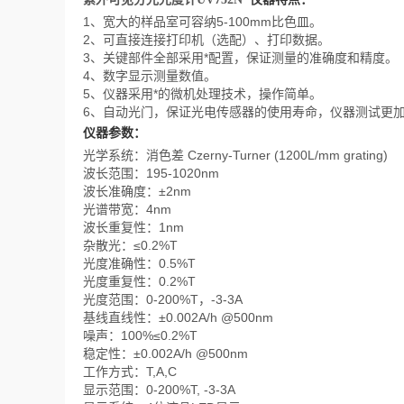
1、宽大的样品室可容纳5-100mm比色皿。
2、可直接连接打印机（选配）、打印数据。
3、关键部件全部采用*配置，保证测量的准确度和精度。
4、数字显示测量数值。
5、仪器采用*的微机处理技术，操作简单。
6、自动光门，保证光电传感器的使用寿命，仪器测试更
仪器参数：
光学系统：消色差 Czerny-Turner (1200L/mm grating)
波长范围：195-1020nm
波长准确度：±2nm
光谱带宽：4nm
波长重复性：1nm
杂散光：≤0.2%T
光度准确性：0.5%T
光度重复性：0.2%T
光度范围：0-200%T，-3-3A
基线直线性：±0.002A/h @500nm
噪声：100%≤0.2%T
稳定性：±0.002A/h @500nm
工作方式：T,A,C
显示范围：0-200%T, -3-3A