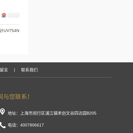
UV754N
留言
|
联系我们
地址：上海市闵行区浦江镇禾创文谷四达园B205
电话：4007806617