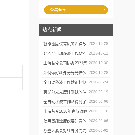
查看全部
热点新闻
智能浊度仪常见的四点故
2021-10-28
障
介绍全自动移液工作站的
2021-10-12
三种移液方式
上海昔今公司协办2021第
2020-10-30
二届上海沪助科研圈发展
如何做好红外分光光谱仪
2020-10-28
年会
的防潮工作
全自动移液工作站的控制
2020-03-24
软件有哪些特点
荧光分光光度计测试的注
2020-03-19
意事项有哪些
全自动移液工作站得到了
2020-02-06
广泛的应用
上海昔今2020年春节放假
2020-01-16
通知
使用智能浊度仪要注意的
2020-01-06
几个要点
哪些因素会对红外分光光
2020-01-02