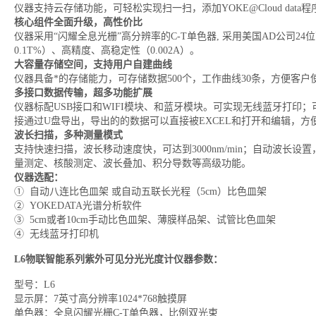
仪器支持云存储功能，可轻松实现扫一扫，添加YOKE@Cloud dat
核心组件全面升级，高性价比
仪器采用“闪耀全息光栅”高分辨率的C-T单色器, 采用美国AD公司2
0.1T%）、高精度、高稳定性（0.002A）。
大容量存储空间，支持用户自建曲线
仪器具备*的存储能力，可存储数据500个，工作曲线30条，方便客户
多接口数据传输，超多功能扩展
仪器标配USB接口和WIFI模块、和蓝牙模块。可实现无线蓝牙打印；可
接通过U盘导出，导出的的数据可以直接被EXCEL和打开和编辑，方
波长扫描，多种测量模式
支持快速扫描，波长移动速度快，可达到3000nm/min；自动波
量测定、核酸测定、波长叠加、积分导数等高级功能。
仪器选配：
① 自动八连比色皿架 或自动五联长光程（5cm）比色皿架
② YOKEDATA光谱分析软件
③ 5cm或者10cm手动比色皿架、薄膜样品架、试管比色皿架
④ 无线蓝牙打印机
L6物联智能系列紫外可见分光光度计
仪器参数：
型号：L6
显示屏：7英寸高分辨率1024*768触摸屏
单色器：全息闪耀光栅C-T单色器，比例双光束