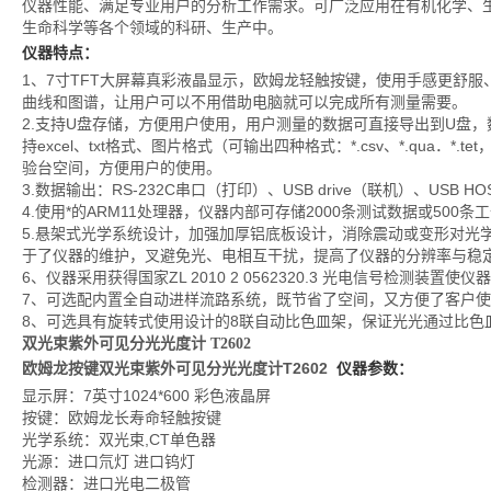
仪器性能、满足专业用户的分析工作需求。可广泛应用在有机化学、
生命科学等各个领域的科研、生产中。
仪器特点：
1、7寸TFT大屏幕真彩液晶显示，欧姆龙轻触按键，使用手感更舒
曲线和图谱，让用户可以不用借助电脑就可以完成所有测量需要。
2.支持U盘存储，方便用户使用，用户测量的数据可直接导出到U盘
持excel、txt格式、图片格式（可输出四种格式：*.csv、*.qua．*
验台空间，方便用户的使用。
3.数据输出：RS-232C串口（打印）、USB drive（联机）、USB 
4.使用*的ARM11处理器，仪器内部可存储2000条测试数据或500条
5.悬架式光学系统设计，加强加厚铝底板设计，消除震动或变形对光
于了仪器的维护，叉避免光、电相互干扰，提高了仪器的分辨率与稳
6、仪器采用获得国家ZL 2010 2 0562320.3 光电信号检测装置
7、可选配内置全自动进样流路系统，既节省了空间，又方便了客户
8、可选具有旋转式使用
设计的8联自动比色皿架，保证光光通过比色
双光束紫外可见分光光度计 T2602
欧姆龙按键双光束紫外可见分光光度计T2602
仪器参数：
显示屏：7英寸1024*600 彩色液晶屏
按键：欧姆龙长寿命轻触按键
光学系统：双光束,CT单色器
光源：进口氘灯 进口钨灯
检测器：进口光电二极管