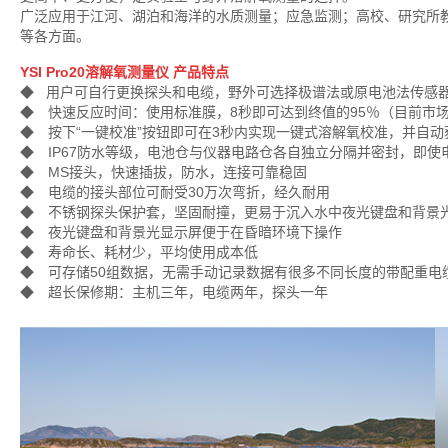
广泛应用于江河、湖泊和海洋的水质测量；应急监测；高校、研究所
等各方面。
YSI Pro20溶解氧测量仪 产品特点
◆ 用户可自行更换探头和电缆，野外可选择极谱法或原电池法传感器
◆ 快速反应时间：使用标准膜，8秒即可达到终值的95％（目前市
◆ 按下“一键校准”按钮即可在3秒内实现一键式溶解氧校准，并自动
◆ IP67防水等级，电池仓与仪器电路仓各自独立分隔并密封，即
◆ MS接头，快速插拔，防水，连接可靠稳固
◆ 电缆的接头部位可耐受30万次弯折，经久耐用
◆ 不锈钢探头保护套，坚固耐撞，更易于沉入水中夜光键盘和背景
◆ 夜光键盘和背景光显示屏便于在昏暗环境下操作
◆ 寿命长、耗材少，平均使用成本低
◆ 可存储50组数据，无需手动记录数据有很多不同长度的带配重电
◆ 超长保修期：主机三年，电缆两年，探头一年