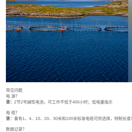
常见问题
电 源？
答：
2节2号碱性电池，可工作不低于400小时；低电量指示
电 缆？
答：
备有1、4、10、20、30米和100米标准电缆可供选择，特制长度
数据记录？