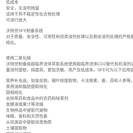
低成本
安全，无溶剂残留
适用于热不稳定性化合物处理
可进行放大
沃特世SFE制备系统
对于质量、安全性、可用性和烃类溶剂处理以及剩余溶剂处理的严格要
纯化。
使用二氧化碳
沃特世制备级超临界流体萃取系统使用超临界流体CO2替代有机溶剂
量溶剂提取、纯度高、更加灵敏、高产及低成本。SFE可为以下应用
营养补充品，如金丝桃、锯叶棕提取物、卡法根素、姜、蒜和人参等
食用油和脂肪提取纯化
固相纯化
去除草药和食品中的农药和除草剂
发酵液或果汁等浓缩
生物样品中提取代谢物
味精、香料和天然色素
从烃源岩中提取烃类物质
土壤提取物