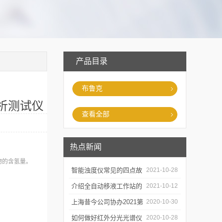
产品目录
布鲁克
析测试仪
查看全部
热点新闻
物的含氢量。
智能浊度仪常见的四点故
2021-10-28
障
介绍全自动移液工作站的
2021-10-12
三种移液方式
上海昔今公司协办2021第
2020-10-30
二届上海沪助科研圈发展
如何做好红外分光光谱仪
2020-10-28