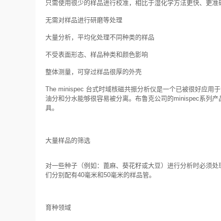
只需使用很少的样品进行校准，相比于湿化学方法更快、更准
无需对样品进行研磨等处理
大量分析，平均化处理不同种类的样品
不受表面形态、样品种类和颜色影响
整体测量，可穿过样品很厚的外壳
The minispec 台式时域核磁共振分析仪是一个已被很
油分和分水能够很容易被分离。布鲁克公司的minispec系列
具。
大量样品的筛选
对一些种子（例如：蓖麻、葵花籽或大豆）进行分析时必须处理大
们分别配有40毫米和50毫米的样品管。
育种领域