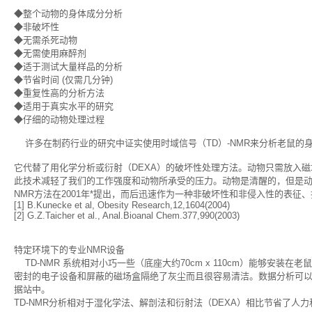
◆整个动物的身体成分分析
◆非破坏性
◆无需杀死动物
◆无需使用麻醉剂
◆适于测试大量样品的分析
◆节省时间 (仅需几分钟)
◆重复性高的分析方法
◆适用于真实水平的研究
◆仔细的动物处理过程
许多在制药行业的研究中证实使用时域信号（TD）-NMR来分析老鼠的
它代替了用化学分析或衍射（DEXA）的破坏性处理方法。动物只需放入磁
此技术减轻了我们的工作强度和动物所承受的压力。动物是清醒的，但是动
NMR方法在2001年*提出，而后迅速作为一种非破坏性和非侵入性的表
[1] B.Kunecke et al, Obesity Research,12,1604(2004)
[2] G.Z.Taicher et al., Anal.Bioanal Chem.377,990(2003)
特定环境下的专业NMR设备
TD-NMR 系统相对小巧一些（底座大约70cm x 110cm）能够安装在
密封的电子设备和屏蔽的磁场盒隔绝了灰尘而且很容易清洁。数据分析可
据站中。
TD-NMR分析相对于湿化学法、解剖法和衍射法（DEXA）相比节省了人力和