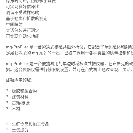
停滞时间短，伪影微乎其微
可实现良好信噪比
调谐不受试样影响
基于弛豫和扩散的测定
空间映射
穿透包装进行测定
可实现自动化功能
mq-ProFiler 是一台紧凑式核磁共振分析仪，它配备了单边磁体和
是屡获殊荣的 mq 系列的一员，已被广泛用于各种类型的质量控制和
mq-ProFiler 是一台便捷易用的单边时域核磁共振仪器，在布鲁
据。这台仪器仅需进行低限度设置，并可在台式机上通过直观、灵活
成熟应用领域：
? 橡胶和聚合物
? 建筑材料
? 古籍/纸张
? 木材
? 生鲜食品和加工食品
? 土壤成分