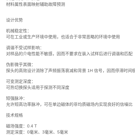
材料属性表面映射辅助故障预测
设计优势
机械稳定性：
可在工业或生产环境中使用，也适合于非常恶略的环境中使用
调谐不受试样影响：
对样品的介电性能不敏感，因而不要求在装入试样后进行调谐和匹配
伪影微乎其微：
探头的高效设计消除了声频振荡衰减和背景 1H 信号，因而停滞时
可变测定深度：
可热切换探头适用于探测不同深度
短强脉冲：
允许短高功率脉冲，可在单边磁体的非均质磁场内实现良好的信噪比
技术规格
磁场强度：0.4 T
测定深度：0毫米、3毫米、5毫米