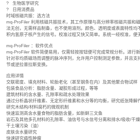
? 生物医学研究
? 日用消费品
时域核磁共振：选方法
mq-ProFiler 利用核磁共振技术，其工作原理与高分辨率核磁
法无创，无需样品制备，也不使用溶剂。颜色、透明度或表面特性均
积内氢原子核产生的信号。校准过程又快又简单。系统一经校准，便
mq-ProFiler ：软件优点
mq-ProFiler 软件简便易用，仅需轻按按钮便可完成常规分析。进行新
针对非均质磁场而调整的脉冲序列，允许用户控制测定参数，并且支
节或逆拉普拉斯变换。
应用详情
交联密度、填充材料、轮胎老化（甚至钢条在内）及其他聚合物试样
包装食品分析：脂肪含量、凝胶形成过程，等等
建筑材料的含水量、孔隙率和疏水处理效果
通过分析晶状纤维素、无定形纤维素和水分等的均衡，研究纸张降解
研究木结构/材料腐朽的微观机制
快速监测高含水量食物的脂肪含量，如新鲜三文鱼
岩石及其他多孔材料的孔隙率、油信号与水信号分离和排水/吸收/干
干土壤污染（油）
皮肤含水量研究
快速研究癌性肿瘤