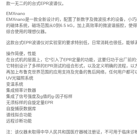
款一无二的的台式EPR波谱仪。
EMXnano
EMXnano是一款全新设计的，配置了新数字及微波技术的设备，小
的磁体系统，磁场范围从0到6.5 kG，加上高效率的微波谐振腔，
综合使用的理想仪器。
这款台式EPR波谱仪对实验室的要求特别低，日常消耗也很低，能够
操作简便，性能
在台式机的层面上，它*引入了EPR定量的功能，这要归功于出厂前
它特别设计了多样的EPR测试的组合形式，以及定义明确的流程，以方
再加上布鲁克世界范围的应用支持及完备的售后网络，任何用户都可
UV光辐照系统
变温系统
集成频率计数器
集成了信号强度及g值的g-因子标样
无须标样的自旋定量EPR
自旋捕获数据库
谱线拟合功能
远程诊断功能
注：该仪器未取得中华人民共和国医疗器械注册证，不可用于临床诊