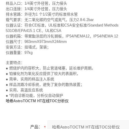
样品入口：1/4英寸外径管，压力接头
出口连接：1/4英寸外径管，压力接头
排水管路：外径为1 个1/2英寸的标准排水管
载气要求：无二氧化碳的空气或氮气，压力2.8-6.2bar
仪器认证：符合CE标准，UL标准和CSA安全标准/Standard Methods
531OB/EPA415.1 CE、UL和CSA
仪器机箱：带聚酯涂层的冷轧钢板，IP54/NEMA12，IP54/NEMA 12
仪器尺寸：983mmX973mmX244mm
安装方法：挂墙式，架装；
仪器重量：97kg
主要特点：
● 燃烧炉内的容积大，防止管道堵塞，延长维护周期。
● 铂催化剂为氧化反应提供了较大的表面积，
● 简单、实用的样品注入系统
● 样品流路冷却系统，避免了复杂的散热装置；
● 实用、高温反应系统
● *的自诊断功能，分析仪自动保护
哈希AstroTOCTM HT在线TOC分析仪
产品：