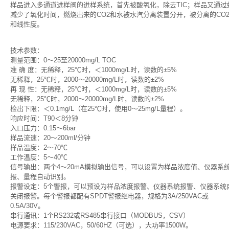
样品进入多通道进样阀的进样系统，首先被酸氧化，除去TIC；样品又通
减少了氧化时间，燃烧出来的CO2和水被水汽分离装置分开，被分离的CO
和线性度。
技术参数：
测量范围：0～25至20000mg/L TOC
准 确 度：无稀释，25℃时，＜1000mg/L时，读数的±5%
无稀释，25℃时，2000～20000mg/L时，读数的±2%
再 现 性：无稀释，25℃时，＜1000mg/L时，读数的±5%
无稀释，25℃时，2000～20000mg/L时，读数的±2%
检出下限：＜0.1mg/L（在25℃时，使用0～25mg/L量程）。
响应时间：T90＜8分钟
入口压力：0.15～6bar
样品流速：20～200ml/分钟
样品温度：2～70℃
工作温度：5～40℃
信号输出：两个4～20mA模拟输出信号，可以设置为样品浓度值、仪器系
报、量程自动识别。
报警设定：5个警报，可以预设为样品浓度报警、仪器系统报警、仪器系统
关闭报警。每个警报都配有SPDT警报继电器，规格为3A/250VAC或
0.5A/30V。
串行通讯：1个RS232或RS485串行接口（MODBUS，CSV）
电源要求：115/230VAC，50/60HZ（可选），大功率1500W。