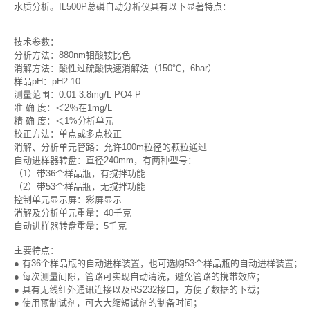
水质分析。IL500P总磷自动分析仪具有以下显著特点：
技术参数：
分析方法：880nm钼酸铵比色
消解方法：酸性过硫酸快速消解法（150℃，6bar）
样品pH：pH2-10
测量范围：0.01-3.8mg/L PO4-P
准 确 度：＜2％在1mg/L
精 确 度：＜1%分析单元
校正方法：单点或多点校正
消解、分析单元管路：允许100m粒径的颗粒通过
自动进样器转盘：直径240mm，有两种型号：
（1）带36个样品瓶，有搅拌功能
（2）带53个样品瓶，无搅拌功能
控制单元显示屏：彩屏显示
消解及分析单元重量：40千克
自动进样器转盘重量：5千克
主要特点：
● 有36个样品瓶的自动进样装置，也可选购53个样品瓶的自动进样装置；
● 每次测量间隙，管路可实现自动清洗，避免管路的携带效应；
● 具有无线红外通讯连接以及RS232接口，方便了数据的下载；
● 使用预制试剂，可大大缩短试剂的制备时间；