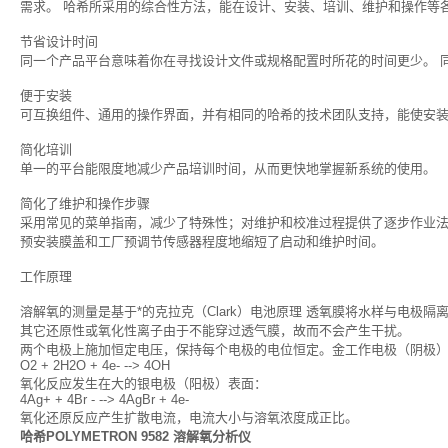
需求。 哈希所采用的综合性方法，能在设计、安装、培训、维护和操作等
节省设计时间
同一个产品平台意味着你在寻找设计文件或规格配置时所花的时间更少。 
便于安装
可互换组件、通用的操作界面，并有相同的哈希的技术团队支持，能使安
简化培训
单一的平台能限度地减少产品培训时间，从而更快地掌握新系统的使用。
简化了维护和操作步骤
采用常见的菜单指南，减少了特殊性；对维护和校准过程提供了逐步作业法
预安装膜盖和工厂预调节传感器程度地缩短了启动和维护时间。
工作原理
溶解氧的测量是基于*的克拉克（Clark）电池原理 透氧膜将水样与电极
其它还原性或氧化性离子由于不能穿过透气膜，故而不会产生干扰。
两个电极上施加恒定电压，保持每个电极的电位恒定。金工作电极（阴极
O2 + 2H2O + 4e- --> 4OH
氧化反应发生在大的银电极（阳极）表面：
4Ag+ + 4Br - --> 4AgBr + 4e-
氧化还原反应产生扩散电流，电流大小与溶氧浓度成正比。
哈希POLYMETRON 9582 溶解氧分析仪