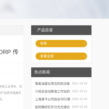
产品目录
哈希
/ORP 传
查看全部
热点新闻
智能浊度仪常见的四点故
2021-10-28
其他工业净水、饮
障
介绍全自动移液工作站的
2021-10-12
线产品系列涵盖实
三种移液方式
上海昔今公司协办2021第
2020-10-30
试。
二届上海沪助科研圈发展
如何做好红外分光光谱仪
2020-10-28