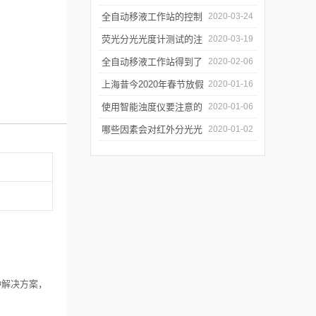
年会
的防潮工作
全自动移液工作站的控制
2020-03-24
软件有哪些特点
荧光分光光度计测试的注
2020-03-19
意事项有哪些
全自动移液工作站得到了
2020-02-06
广泛的应用
上海昔今2020年春节放假
2020-01-16
通知
使用智能浊度仪要注意的
2020-01-06
几个要点
哪些因素会对红外分光光
2020-01-02
谱仪造成影响？
种解决方案，