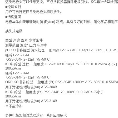
这类电极头可以任意更换，不必从转换器拆除电极引线。KCl非补给型检
■经济省钱
用户可自行更换各类电极头和液接头。
■结构坚固
电极本体由聚苯硫醚树脂 (Ryton) 制成，具有良好的耐热、耐化学品和耐
换头式电极
类型 用途 型号 水样条件
测量范围 温度* 压力 电导率
pH KCl非补给型 污水处理 一般用途 GSS-304B 0~14pH ?5~80°C 0~0.5M
强碱 GSS-304A
GSS-304F 2~12pH ?5~50°C
KCl补给型 过程 一般用途 GSS-314B 0~14pH ?5~100°C 0~0.2MPa 不小
100μS/cm
强碱 GSS-314A
GSS-314F 2~12pH ?5~50°C
ORP KCl非补给型 一般用途 (Pt) PSS-304B ±2000mV ?5~80°C 0~0.5MP
用于污泥/生活垃圾(Au) ASS-304B
KCl补给型 一般用途 (Pt) PSS-314B ?5~100°C 0~0.2MPa 不小于
100μS/cm
用于污泥/生活垃圾(Au) ASS-314B
＊不能冷冻
多种电极架和清洗器满足一系列应用需求