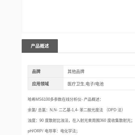
产品概述
品牌
其他品牌
应用领域
医疗卫生,电子/电池
哈希MS6100多参数在线分析仪- 产品概述：
余氯/ 总氯：N,N- 二乙基-1,4- 苯二胺光度法 （DPD 法）
浊度：90 度散射比浊法，在入射光束周围360 度收集散射光；
pH/ORP/ 电导率：电化学法；