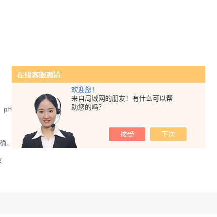
欢迎您！
来自局域网的朋友！有什么可以帮
助您的吗？
H、ORP、电导率和温度7 种水质参数。
准确，快速，便捷。
仪