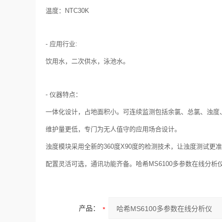
温度：NTC30K
- 应用行业:
饮用水，二次供水，泳池水。
- 仪器特点：
一体化设计，占地面积小。可连续监测包括余氯、总氯、浊度、p
维护量更低，专门为无人值守的应用场合设计。
浊度模块采用全新的360度X90度的检测技术，让浊度测试更
配置灵活可选，通讯功能齐备。哈希MS6100多参数在线分析
产品：