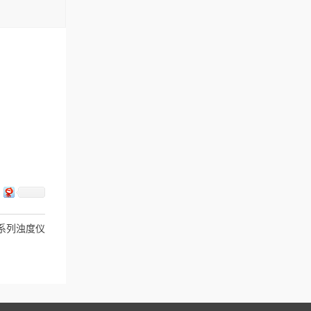
3系列浊度仪