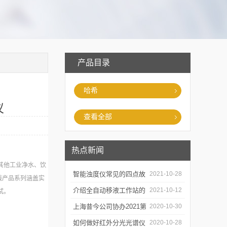
产品目录
哈希
仪
查看全部
热点新闻
其他工业净水、饮
智能浊度仪常见的四点故
2021-10-28
线产品系列涵盖实
障
介绍全自动移液工作站的
2021-10-12
试。
三种移液方式
上海昔今公司协办2021第
2020-10-30
二届上海沪助科研圈发展
如何做好红外分光光谱仪
2020-10-28