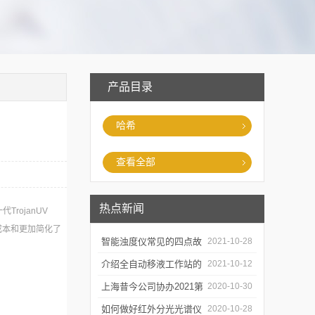
产品目录
哈希
查看全部
热点新闻
TrojanUV
总成本和更加简化了
智能浊度仪常见的四点故
2021-10-28
障
介绍全自动移液工作站的
2021-10-12
三种移液方式
上海昔今公司协办2021第
2020-10-30
二届上海沪助科研圈发展
如何做好红外分光光谱仪
2020-10-28