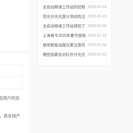
年会
的防潮工作
全自动移液工作站的控制
2020-03-24
软件有哪些特点
荧光分光光度计测试的注
2020-03-19
意事项有哪些
全自动移液工作站得到了
2020-02-06
广泛的应用
上海昔今2020年春节放假
2020-01-16
通知
使用智能浊度仪要注意的
2020-01-06
几个要点
哪些因素会对红外分光光
2020-01-02
谱仪造成影响？
降低用户的总
，其全线产