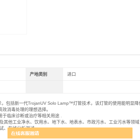
产地类别
进口
术，包括新一代TrojanUV Solo Lamp™灯管技术，该灯管的使用能明显
高效消毒处理的理想选择。
于临床诊断或治疗等相关用途 .
力及其他工业净水、饮用水、地下水、地表水、市政污水、工业污水等领域
测试、在线分析测试。