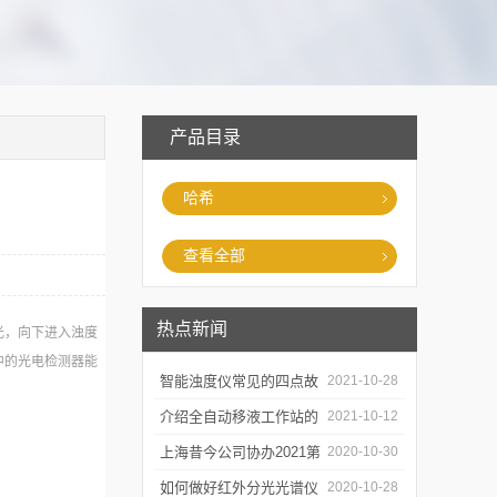
产品目录
哈希
查看全部
热点新闻
光，向下进入浊度
中的光电检测器能
智能浊度仪常见的四点故
2021-10-28
障
介绍全自动移液工作站的
2021-10-12
三种移液方式
上海昔今公司协办2021第
2020-10-30
二届上海沪助科研圈发展
如何做好红外分光光谱仪
2020-10-28