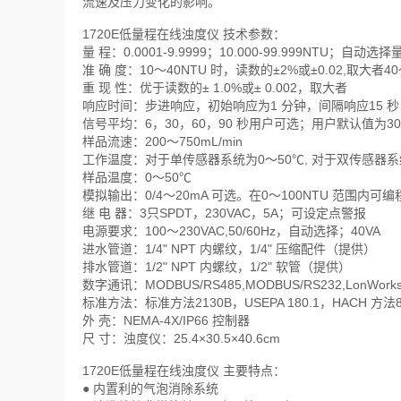
流速及压力变化的影响。
1720E低量程在线浊度仪 技术参数：
量 程：0.0001-9.9999；10.000-99.999NTU；自动选择
准 确 度：10～40NTU 时，读数的±2%或±0.02,取大者40
重 现 性：优于读数的± 1.0%或± 0.002，取大者
响应时间：步进响应，初始响应为1 分钟，间隔响应15 秒
信号平均：6，30，60，90 秒用户可选；用户默认值为30
样品流速：200～750mL/min
工作温度：对于单传感器系统为0～50℃, 对于双传感器系
样品温度：0～50℃
模拟输出：0/4～20mA 可选。在0～100NTU 范围内可编
继 电 器：3只SPDT，230VAC，5A；可设定点警报
电源要求：100～230VAC,50/60Hz，自动选择；40VA
进水管道：1/4" NPT 内螺纹，1/4" 压缩配件（提供）
排水管道：1/2" NPT 内螺纹，1/2" 软管（提供）
数字通讯：MODBUS/RS485,MODBUS/RS232,LonWo
标准方法：标准方法2130B，USEPA 180.1，HACH 方法8
外 壳：NEMA-4X/IP66 控制器
尺 寸：浊度仪：25.4×30.5×40.6cm
1720E低量程在线浊度仪 主要特点：
● 内置利的气泡消除系统