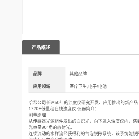
产品概述
品牌
其他品牌
应用领域
医疗卫生,电子/电池
哈希公司长达50年的浊度仪研究开发、应用推出的新产品
1720E低量程在线浊度仪 仪器简介：
测量原理
从传感器光源组件发出的白炽光，向下进入浊度仪内，遇
光束呈90°角的散射光。
连续流动的水样流经获得利的气泡脱除系统，该系统能脱