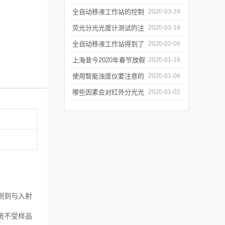
年会
的防潮工作
全自动移液工作站的控制
2020-03-24
软件有哪些特点
荧光分光光度计测试的注
2020-03-19
意事项有哪些
全自动移液工作站得到了
2020-02-06
广泛的应用
上海昔今2020年春节放假
2020-01-16
通知
使用智能浊度仪要注意的
2020-01-06
几个要点
哪些因素会对红外分光光
2020-01-02
谱仪造成影响？
测到与入射
统不受样品