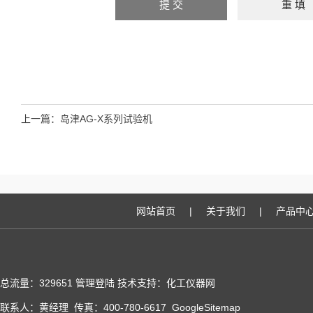
上一篇：
岛津AG-X系列试验机
网站首页
|
关于我们
|
产品中
总流量：329651
管理登陆
技术支持：化工仪器网
联系人：黄经理 传真：400-780-6617
GoogleSitemap