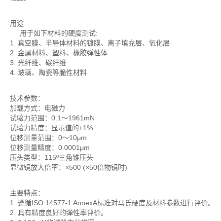
用途
用于如下材料的硬度测试:
1. 真空膜、半导体材料的镀膜、离子填充层、氧化层
2. 金属材料、塑料、橡胶弹性体
3. 光纤维、碳纤维
4. 玻璃、陶瓷等脆性材料
技术参数：
加载方式：电磁力
试验力范围：0.1～1961mN
试验力精度：显示值的±1%
位移测量范围：0～10μm
位移测量精度：0.0001μm
压头类型：115º三角锥压头
显微镜放大倍率：×500 (×50倍物镜时)
主要特点：
1. 遵循ISO 14577-1 AnnexA标准对马氏硬度及材料参数进行评价。
2. 具有精度良好的弹性率评价。