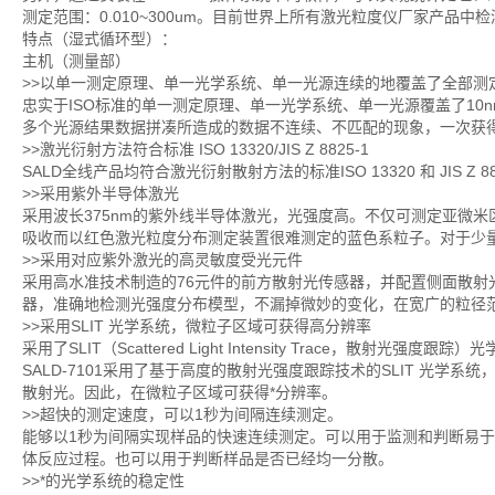
测定范围：0.010~300um。目前世界上所有激光粒度仪厂家产品
特点（湿式循环型）：
主机（测量部）
>>以单一测定原理、单一光学系统、单一光源连续的地覆盖了全部测
忠实于ISO标准的单一测定原理、单一光学系统、单一光源覆盖了10nm
多个光源结果数据拼凑所造成的数据不连续、不匹配的现象，一次获
>>激光衍射方法符合标准 ISO 13320/JIS Z 8825-1
SALD全线产品均符合激光衍射散射方法的标准ISO 13320 和 JIS Z 88
>>采用紫外半导体激光
采用波长375nm的紫外线半导体激光，光强度高。不仅可测定亚微米
吸收而以红色激光粒度分布测定装置很难测定的蓝色系粒子。对于少
>>采用对应紫外激光的高灵敏度受光元件
采用高水准技术制造的76元件的前方散射光传感器，并配置侧面散射
器，准确地检测光强度分布模型，不漏掉微妙的变化，在宽广的粒径
>>采用SLIT 光学系统，微粒子区域可获得高分辨率
采用了SLIT（Scattered Light Intensity Trace，
SALD-7101采用了基于高度的散射光强度跟踪技术的SLIT 光学
散射光。因此，在微粒子区域可获得*分辨率。
>>超快的测定速度，可以1秒为间隔连续测定。
能够以1秒为间隔实现样品的快速连续测定。可以用于监测和判断易
体反应过程。也可以用于判断样品是否已经均一分散。
>>*的光学系统的稳定性