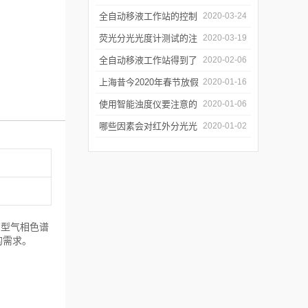
年会
的防潮工作
全自动移液工作站的控制
2020-03-24
软件有哪些特点
荧光分光光度计测试的注
2020-03-19
意事项有哪些
全自动移液工作站得到了
2020-02-06
广泛的应用
上海昔今2020年春节放假
2020-01-16
通知
使用智能浊度仪要注意的
2020-01-06
几个要点
哪些因素会对红外分光光
2020-01-02
谱仪造成影响？
管型气相色谱
的需求。