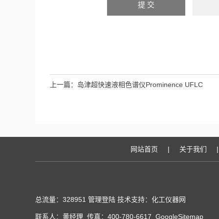
上一篇：
岛津超快速液相色谱仪Prominence UFLC
网站首页
|
关于我们
|
总流量：328951
管理登陆
技术支持：化工仪器网
联系人：黄经理 传真：400-780-6617
GoogleSitemap