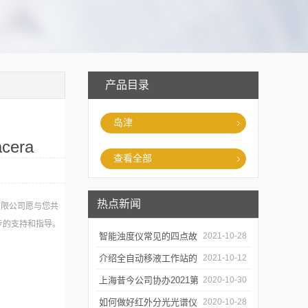
产品目录
岛津
era
查看全部
热点新闻
有限公司愿与您共
步的支持和指导。
智能浊度仪常见的四点故
2021-10-28
障
介绍全自动移液工作站的
2021-10-12
三种移液方式
上海昔今公司协办2021第
2020-10-30
二届上海沪助科研圈发展
如何做好红外分光光谱仪
2020-10-28