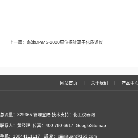
上一篇：
岛津DPiMS-2020原位探针离子化质谱仪
网站首页
|
关于我们
|
产品中
总流量：329365
管理登陆
技术支持：化工仪器网
联系人：黄经理 传真：400-780-6617
GoogleSitemap
手机：13044111117 邮 箱：xijinjituan@163.com