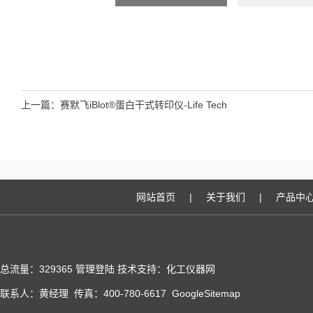
上一篇：
赛默飞iBlot®蛋白干式转印仪-Life Tech
网站首页
|
关于我们
|
产品中
总流量：329365
管理登陆
技术支持：化工仪器网
联系人：黄经理 传真：400-780-6617
GoogleSitemap