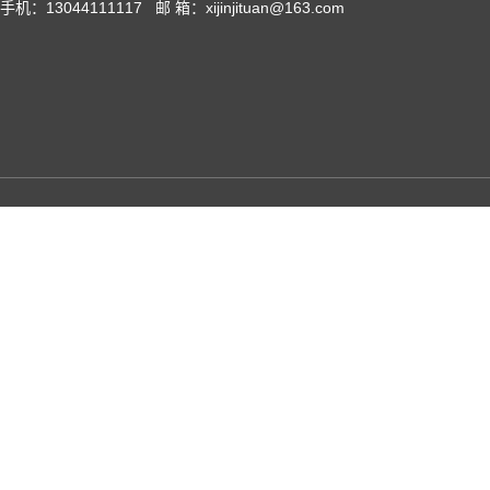
手机：13044111117 邮 箱：xijinjituan@163.com