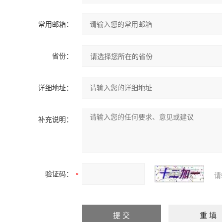
常用邮箱：
省份：
详细地址：
补充说明：
验证码：
请