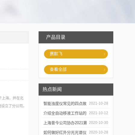
产品目录
赛默飞
查看全部
热点新闻
于上海，并在北
智能浊度仪常见的四点故
2021-10-28
地设立了分公司，
障
介绍全自动移液工作站的
2021-10-12
三种移液方式
上海昔今公司协办2021第
2020-10-30
二届上海沪助科研圈发展
如何做好红外分光光谱仪
2020-10-28