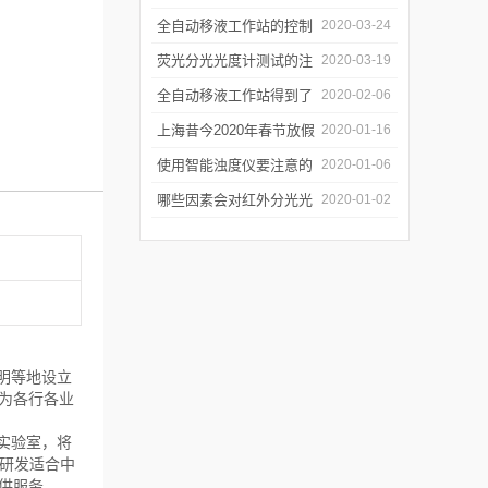
年会
的防潮工作
全自动移液工作站的控制
2020-03-24
软件有哪些特点
荧光分光光度计测试的注
2020-03-19
意事项有哪些
全自动移液工作站得到了
2020-02-06
广泛的应用
上海昔今2020年春节放假
2020-01-16
通知
使用智能浊度仪要注意的
2020-01-06
几个要点
哪些因素会对红外分光光
2020-01-02
谱仪造成影响？
明等地设立
为各行各业
实验室，将
研发适合中
供服务。