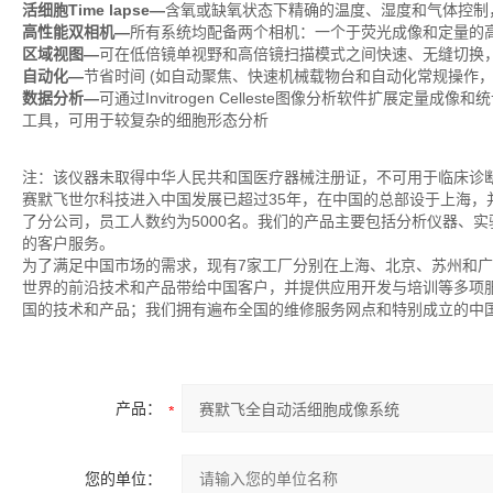
活细胞Time lapse—
含氧或缺氧状态下精确的温度、湿度和气体控制
高性能双相机—
所有系统均配备两个相机：一个于荧光成像和定量的
区域视图—
可在低倍镜单视野和高倍镜扫描模式之间快速、无缝切换
自动化—
节省时间 (如自动聚焦、快速机械载物台和自动化常规操作
数据分析—
可通过Invitrogen Celleste图像分析软件扩展
工具，可用于较复杂的细胞形态分析
注：该仪器未取得中华人民共和国医疗器械注册证，不可用于临床诊
赛默飞世尔科技进入中国发展已超过35年，在中国的总部设于上海
了分公司，员工人数约为5000名。我们的产品主要包括分析仪器、
的客户服务。
为了满足中国市场的需求，现有7家工厂分别在上海、北京、苏州和
世界的前沿技术和产品带给中国客户，并提供应用开发与培训等多项
国的技术和产品；我们拥有遍布全国的维修服务网点和特别成立的中国
产品：
您的单位：