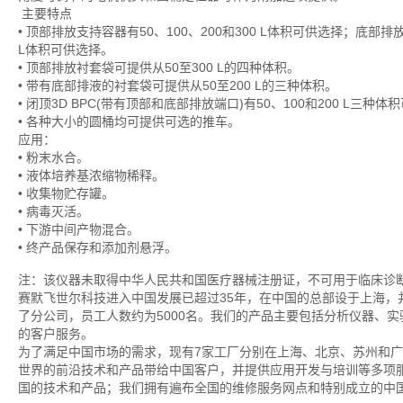
主要特点
• 顶部排放支持容器有50、100、200和300 L体积可供选择；底部排放
L体积可供选择。
• 顶部排放衬套袋可提供从50至300 L的四种体积。
• 带有底部排液的衬套袋可提供从50至200 L的三种体积。
• 闭顶3D BPC(带有顶部和底部排放端口)有50、100和200 L三种
• 各种大小的圆桶均可提供可选的推车。
应用：
• 粉末水合。
• 液体培养基浓缩物稀释。
• 收集物贮存罐。
• 病毒灭活。
• 下游中间产物混合。
• 终产品保存和添加剂悬浮。
注：该仪器未取得中华人民共和国医疗器械注册证，不可用于临床诊
赛默飞世尔科技进入中国发展已超过35年，在中国的总部设于上海
了分公司，员工人数约为5000名。我们的产品主要包括分析仪器、
的客户服务。
为了满足中国市场的需求，现有7家工厂分别在上海、北京、苏州和
世界的前沿技术和产品带给中国客户，并提供应用开发与培训等多项
国的技术和产品；我们拥有遍布全国的维修服务网点和特别成立的中国