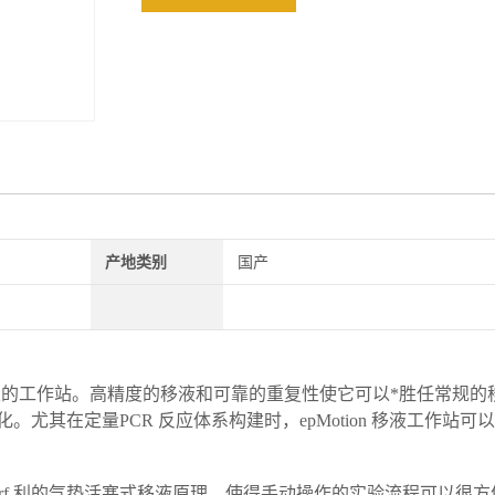
产地类别
国产
计小巧精灵的工作站。高精度的移液和可靠的重复性使它可以*胜任常规
其在定量PCR 反应体系构建时，epMotion 移液工作站可
ppendorf 利的气垫活塞式移液原理，使得手动操作的实验流程可以很