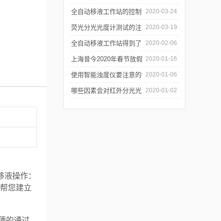
年会
的防潮工作
全自动移液工作站的控制
2020-03-24
软件有哪些特点
荧光分光光度计测试的注
2020-03-19
意事项有哪些
全自动移液工作站得到了
2020-02-06
广泛的应用
上海昔今2020年春节放假
2020-01-16
通知
使用智能浊度仪要注意的
2020-01-06
几个要点
哪些因素会对红外分光光
2020-01-02
谱仪造成影响？
的移液操作：
以帮您建立
方便的通过