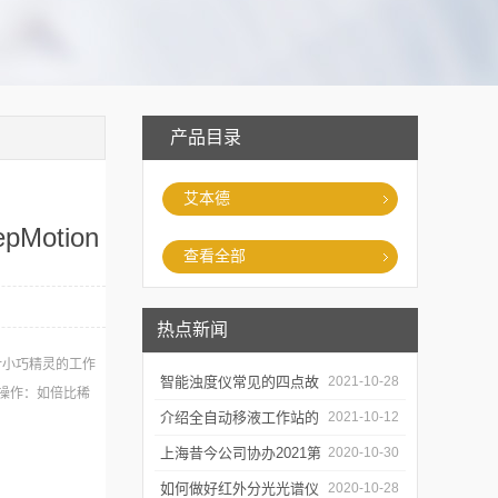
产品目录
艾本德
otion
查看全部
热点新闻
设计小巧精灵的工作
智能浊度仪常见的四点故
2021-10-28
操作：如倍比稀
障
介绍全自动移液工作站的
2021-10-12
三种移液方式
上海昔今公司协办2021第
2020-10-30
二届上海沪助科研圈发展
如何做好红外分光光谱仪
2020-10-28