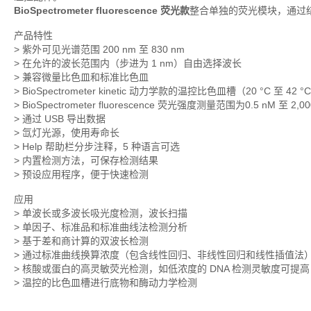
BioSpectrometer fluorescence 荧光款
整合单独的荧光模块，通过
产品特性
> 紫外可见光谱范围 200 nm 至 830 nm
> 在允许的波长范围内（步进为 1 nm）自由选择波长
> 兼容微量比色皿和标准比色皿
> BioSpectrometer kinetic 动力学款的温控比色皿槽（20 °C 至 42 °
> BioSpectrometer fluorescence 荧光强度测量范围为0.5 nM 至 2,
> 通过 USB 导出数据
> 氙灯光源，使用寿命长
> Help 帮助栏分步注释，5 种语言可选
> 内置检测方法，可保存检测结果
> 预设应用程序，便于快速检测
应用
> 单波长或多波长吸光度检测，波长扫描
> 单因子、标准品和标准曲线法检测分析
> 基于差和商计算的双波长检测
> 通过标准曲线换算浓度（包含线性回归、非线性回归和线性插值法
> 核酸或蛋白的高灵敏荧光检测，如低浓度的 DNA 检测灵敏度可提高 1
> 温控的比色皿槽进行底物和酶动力学检测