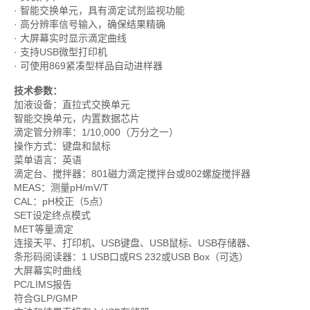
· 智能交换单元，具有滴定试剂监视功能
· 高分辨率信号输入，确保结果精确
· 大屏幕实时显示滴定曲线
· 支持USB微型打印机
· 可使用869紧凑型样品自动进样器
技术参数：
加液设备：直拉式交换单元
智能交换单元，内置数据芯片
滴定管分辨率：1/10,000（万分之一）
操作方式：键盘和鼠标
菜单语言：英语
滴定台、搅拌器：801磁力滴定搅拌台或802螺旋搅拌器
MEAS：测量pH/mV/T
CAL：pH校正（5点）
SET设定终点模式
MET等量滴定
连接天平、打印机、USB键盘、USB鼠标、USB存储器、
条形码阅读器：1 USB口或RS 232或USB Box（可选）
大屏幕实时曲线
PC/LIMS报告
符合GLP/GMP