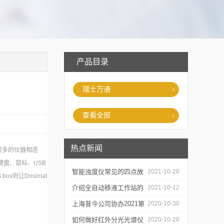
产品目录
瑞士万通
查看全部
热点新闻
和非常多的仪器相连
键盘、鼠标、USB
智能浊度仪常见的四点故
2021-10-28
ox则让Dosimat
障
介绍全自动移液工作站的
2021-10-12
三种移液方式
上海昔今公司协办2021第
2020-10-30
二届上海沪助科研圈发展
如何做好红外分光光谱仪
2020-10-28