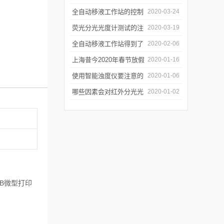
年会
的防潮工作
全自动移液工作站的控制
2020-03-24
软件有哪些特点
荧光分光光度计测试的注
2020-03-19
意事项有哪些
全自动移液工作站得到了
2020-02-06
广泛的应用
上海昔今2020年春节放假
2020-01-16
通知
使用智能浊度仪要注意的
2020-01-06
几个要点
哪些因素会对红外分光光
2020-01-02
谱仪造成影响？
SB微型打印