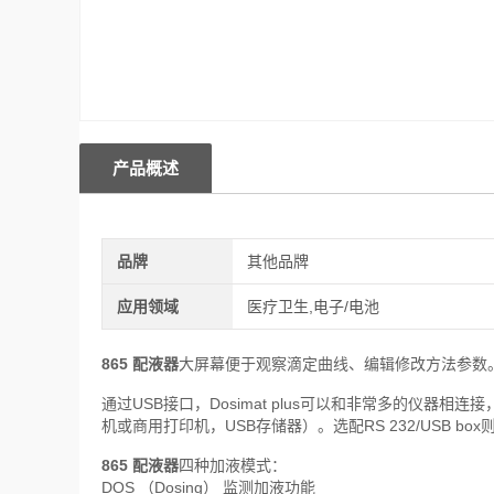
产品概述
品牌
其他品牌
应用领域
医疗卫生,电子/电池
865 配液器
大屏幕便于观察滴定曲线、编辑修改方法参数
通过USB接口，Dosimat plus可以和非常多的仪器
机或商用打印机，USB存储器）。选配RS 232/USB box则
865 配液器
四种加液模式：
DOS （Dosing） 监测加液功能