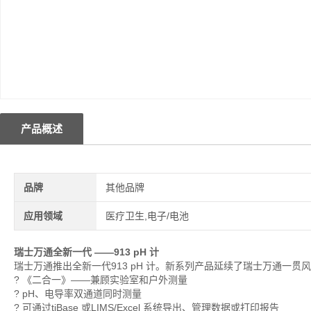
产品概述
品牌
其他品牌
应用领域
医疗卫生,电子/电池
瑞士万通全新一代 ——913 pH 计
瑞士万通推出全新一代913 pH 计。新系列产品延续了瑞士万通一贯
? 《二合一》——兼顾实验室和户外测量
? pH、电导率双通道同时测量
? 可通过tiBase 或LIMS/Excel 系统导出、管理数据或打印报告