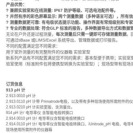
产品优势：
? 兼顾实验室和在线测量: IP67 防护等级、可选电池配件等。
? 井然有序的彩色屏幕显示: 两个测量数据（多种语言可选），所有
? 测量数据更可靠: 有电极状态提示功能、操作界面有常规级别和专
? 专业的数据处理: 符合GLP 标准的报告，多种数据导出方式和数
无论在户外还是过程测量，
每次测量后只需一键即可存储测量数据
。
可通过tiBase 或LIMS/Excel 系统导出、管理数据或打印报告。
不同的配置满足您不同需求：
用于室外测量的有完整附件的仪器箱 实验室型
新系列产品有不同配置满足您不同的需求：基本型便于携带；实验室
验室使用（标准附件包将便携型转换为实验室型）；现场型带有现场
订货信息
913 pH 计
2.913.0010 pH 计
2.913.0110 pH 计带 Primatrode电极，以及带有多种现场使用所需附件的
2.913.0210 pH 计实验室版，含测量台。
914 pH 计/ 电导率仪 含智能电极转换口
2.914.0010 pH 计/ 电导率仪含智能电极转换口
2.914.0110 pH 计/ 电导率仪含智能电极转换口、iUnitrode_pH 电极
现场使用所需附件的仪器箱