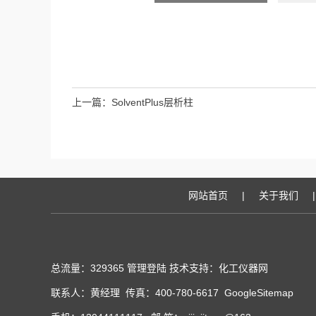
上一篇：
SolventPlus层析柱
网站首页
|
关于我们
|
总流量：329365
管理登陆
技术支持：化工仪器网
联系人：黄经理 传真：400-780-6617
GoogleSitemap