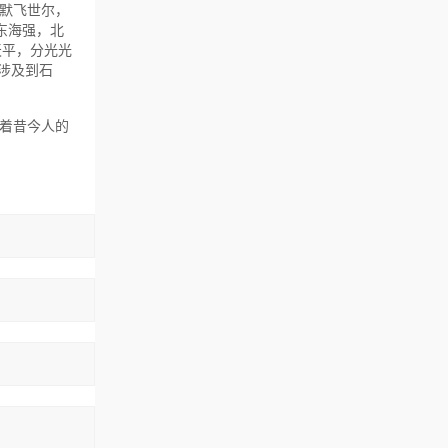
默飞世尔，
东海强，北
天平，分光光
涉及到石
着昔今人的