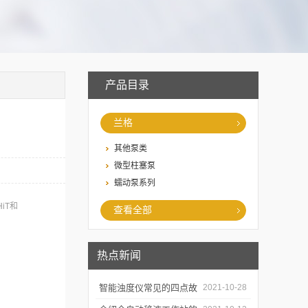
产品目录
兰格
其他泵类
微型柱塞泵
蠕动泵系列
iT和
查看全部
热点新闻
智能浊度仪常见的四点故
2021-10-28