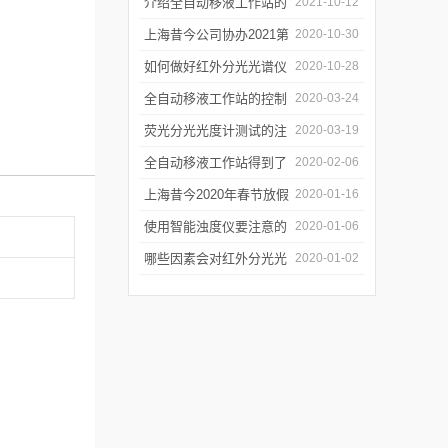
障
介绍全自动移液工作站的
2021-10-12
三种移液方式
上海昔今公司协办2021第
2020-10-30
二届上海沪助科研圈发展
如何做好红外分光光谱仪
2020-10-28
年会
的防潮工作
全自动移液工作站的控制
2020-03-24
软件有哪些特点
荧光分光光度计测试的注
2020-03-19
意事项有哪些
全自动移液工作站得到了
2020-02-06
广泛的应用
上海昔今2020年春节放假
2020-01-16
通知
使用智能浊度仪要注意的
2020-01-06
几个要点
哪些因素会对红外分光光
2020-01-02
谱仪造成影响？