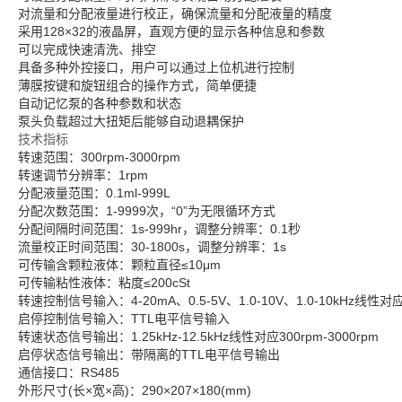
对流量和分配液量进行校正，确保流量和分配液量的精度
采用128×32的液晶屏，直观方便的显示各种信息和参数
可以完成快速清洗、排空
具备多种外控接口，用户可以通过上位机进行控制
薄膜按键和旋钮组合的操作方式，简单便捷
自动记忆泵的各种参数和状态
泵头负载超过大扭矩后能够自动退耦保护
技术指标
转速范围：300rpm-3000rpm
转速调节分辨率：1rpm
分配液量范围：0.1ml-999L
分配次数范围：1-9999次，“0”为无限循环方式
分配间隔时间范围：1s-999hr，调整分辨率：0.1秒
流量校正时间范围：30-1800s，调整分辨率：1s
可传输含颗粒液体：颗粒直径≤10μm
可传输粘性液体：粘度≤200cSt
转速控制信号输入：4-20mA、0.5-5V、1.0-10V、1.0-10kHz线性
启停控制信号输入：TTL电平信号输入
转速状态信号输出：1.25kHz-12.5kHz线性对应300rpm-3000rpm
启停状态信号输出：带隔离的TTL电平信号输出
通信接口：RS485
外形尺寸(长×宽×高)：290×207×180(mm)