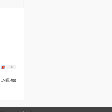
0
OEM蠕动泵