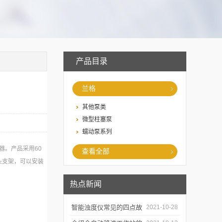
产品目录
兰格
其他泵类
微型柱塞泵
蠕动泵系列
器。产品采用60
查看全部
头支架，可以安装
热点新闻
智能浊度仪常见的四点故
2021-10-28