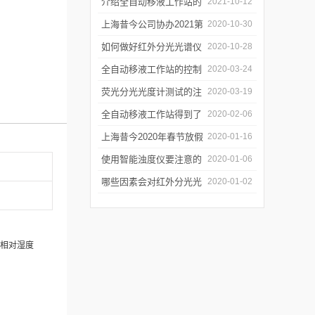
障
介绍全自动移液工作站的
2021-10-12
三种移液方式
上海昔今公司协办2021第
2020-10-30
二届上海沪助科研圈发展
如何做好红外分光光谱仪
2020-10-28
年会
的防潮工作
全自动移液工作站的控制
2020-03-24
软件有哪些特点
荧光分光光度计测试的注
2020-03-19
意事项有哪些
全自动移液工作站得到了
2020-02-06
广泛的应用
上海昔今2020年春节放假
2020-01-16
通知
使用智能浊度仪要注意的
2020-01-06
几个要点
哪些因素会对红外分光光
2020-01-02
谱仪造成影响？
相对湿度