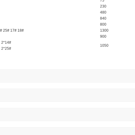
75
230
480
840
800
# 25# 17# 18#
1300
900
、2*14#
1050
、2*25#