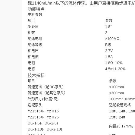
现1140mL/min以下的流体传输。由用户直接驱动步
功能特点
电机参数
项目
参数
步距角
1.8°
相数
2
绝缘电阻
≥100MΩ
绝缘等级
B级
相电压
2.7V
相电流
1.5A
电阻
1.8Ω±10%
电感
4.5mH±20%
技术指标
项目
参数
转速范围（配DG泵头）
≤100rpm
转速范围（配其它泵头）
≤300rpm
外形尺寸(长*宽*高)
100mm*102m
适配泵头
适配软管规格
YZ1515X、YzⅡ15
13#、14#、19
YZ2515X、YzⅡ25
15#、24#
DG-1(6)、DG-2(6)
内径≤3.17mm，
DG-1(10)、DG-2(10)