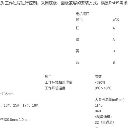
进电机对工作过程进行控制，采用底板、面板兼容的安装方式。满足RoHS需求
电机接口
线色
定义
红
A
绿
A
黄
B
蓝
B
项目
参数
工作环境相对湿度
＜80%
工作环境温度
0℃～40℃
m*135mm
大参考流量(ml/min)
#、16#、25#、17#、18#
1140
840
48(单通道）
壁厚0.8mm-1.0mm
32（单通道）