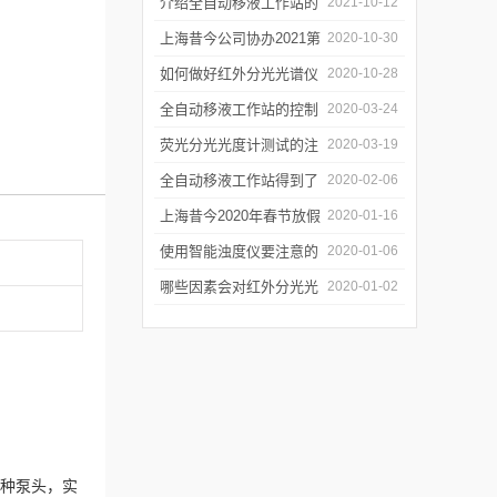
障
介绍全自动移液工作站的
2021-10-12
三种移液方式
上海昔今公司协办2021第
2020-10-30
二届上海沪助科研圈发展
如何做好红外分光光谱仪
2020-10-28
年会
的防潮工作
全自动移液工作站的控制
2020-03-24
软件有哪些特点
荧光分光光度计测试的注
2020-03-19
意事项有哪些
全自动移液工作站得到了
2020-02-06
广泛的应用
上海昔今2020年春节放假
2020-01-16
通知
使用智能浊度仪要注意的
2020-01-06
几个要点
哪些因素会对红外分光光
2020-01-02
谱仪造成影响？
多种泵头，实