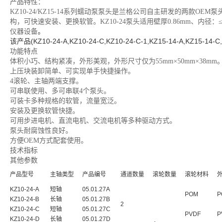
产品特性：
KZ10-24/KZ15-14系列蠕动泵泵头是兰格公司自主研发的两款
构，可快速安装、更换软管。KZ10-24泵头适用壁厚0.86mm、内径：≤
。
仪器设备
该产品(KZ10-24-A,
KZ10-24-C,
KZ10-24-C-1,
KZ15-14-A,
KZ15-14-C,
功能特点
体积小巧、结构紧凑，外形美观，外形尺寸仅为55mm×50mm×38mm
上压块装卸简单、可实现单手快捷操作。
4滚轮、主轴两端支撑。
可串联使用、多可串联4个泵头。
可装卡多种规格的软管，流量宽泛。
安装及更换软管快捷。
可用步进电机、直流电机、交流电机等多种驱动方式。
泵头耐腐蚀性良好。
方便OEM方式配套使用。
技术指标
其他参数
产品型号
主轴类型
产品编号
通道数量
滚轮数量
滚轮材料
KZ10-24-A
短轴
05.01.27A
POM
P
KZ10-24-B
长轴
05.01.27B
2
KZ10-24-C
短轴
05.01.27C
PVDF
P
KZ10-24-D
长轴
05.01.27D