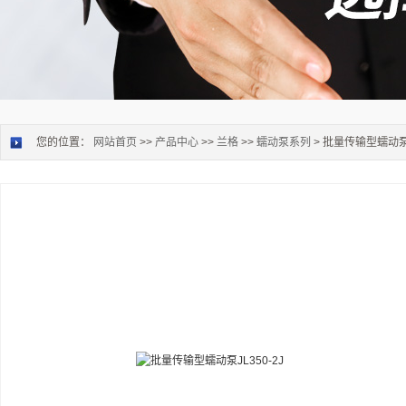
您的位置：
网站首页
>>
产品中心
>>
兰格
>>
蠕动泵系列
> 批量传输型蠕动泵J