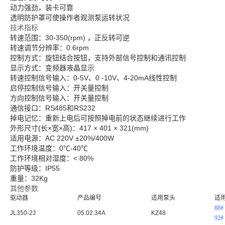
动力强劲，装卡可靠
透明防护罩可使操作者观测泵运转状况
技术指标
转速范围：30-350(rpm) ，正反转可逆
转速调节分辨率：0.6rpm
控制方式：旋钮结合按钮，支持外部信号控制和通讯控制
显示方式：变频器液晶显示
转速控制信号输入：0-5V、0 -10V、4-20mA线性控制
启停控制信号输入：开关量控制
方向控制信号输入：开关量控制
通信接口：RS485和RS232
掉电记忆：重新上电后可按照掉电前的状态继续进行工作
外形尺寸(长×宽×高)：417 × 401 × 321(mm)
适用电源：AC 220V ±20%/400W
工作环境温度：0℃-40℃
工作环境相对湿度：< 80%
防护等级：IP55
重量：32Kg
其他参数
驱动器
产品编号
适用泵头
适
88#
JL350-2J
05.02.34A
KZ48
92#