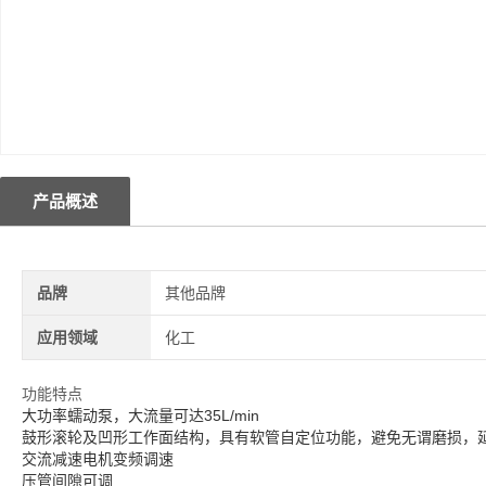
产品概述
品牌
其他品牌
应用领域
化工
功能特点
大功率蠕动泵，大流量可达35L/min
鼓形滚轮及凹形工作面结构，具有软管自定位功能，避免无谓磨损，
交流减速电机变频调速
压管间隙可调