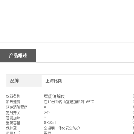
产品概述
品牌
上海比朗
智能消解仪
仪器名称
加热速度
在10分钟内由室温加热到165℃
×
预存消解程序
定时开关
2个
×
智能加热
0~10ml
消解容量
保护罩
全透明一体化安全防护
显示方式
数码