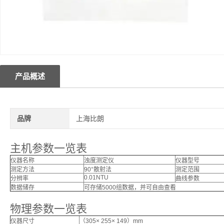
产品概述
品牌
上海比朗
主机参数一览表
仪器名称
浊度测定仪
仪器型号
测定方法
90°散射法
测定范围
0.01NTU
分辨率
曲线参数
数据储存
可存储5000组数据，并可自由查看
物理参数一览表
仪器尺寸
（305× 255× 149）mm