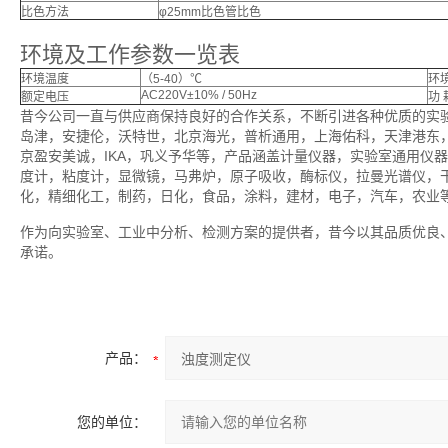
比色方法
φ25mm比色管比色
环境及工作参数一览表
环境温度
（5-40）℃
环
AC220V±10% / 50Hz
额定电压
功 
昔今公司一直与供应商保持良好的合作关系，不断引进各种优质的实
岛津，安捷伦，沃特世，北京海光，普析通用，上海佑科，天津港东
京盈安美诚，IKA，巩义予华等，产品涵盖计量仪器，实验室通用仪
度计，粘度计，显微镜，马弗炉，原子吸收，酶标仪，拉曼光谱仪，
化，精细化工，制药，日化，食品，涂料，建材，电子，汽车，农业
作为向实验室、工业中分析、检测方案的提供者，昔今以其品质优良
承诺。
产品：
您的单位：