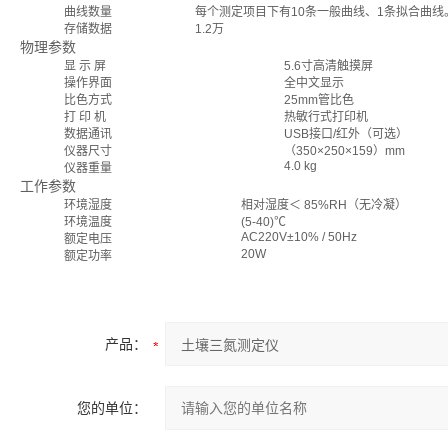
曲线数量
每个测定项目下有10条一般曲线、1条拟合曲线
存储数据
1.2万
物理参数
显 示 屏
5.6寸高清触摸屏
操作界面
全中文显示
比色方式
25mm管比色
打 印 机
热敏行式打印机
数据通讯
USB接口/红外（可选）
仪器尺寸
（350×250×159）mm
4.0 kg
仪器重量
工作参数
环境湿度
相对湿度＜ 85%RH（无冷凝）
环境温度
(5-40)℃
AC220V±10% / 50Hz
额定电压
20W
额定功率
产品：
您的单位：