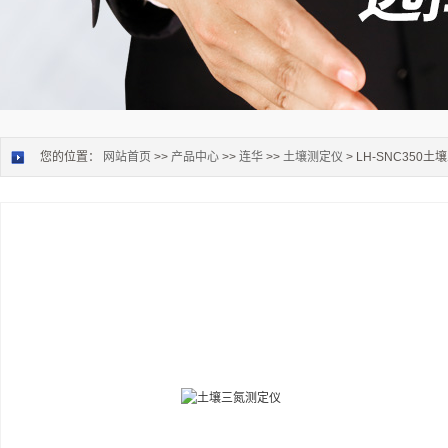
您的位置：
网站首页
>>
产品中心
>>
连华
>>
土壤测定仪
> LH-SNC350