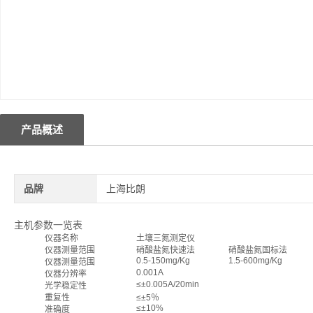
产品概述
品牌
上海比朗
主机参数一览表
仪器名称
土壤三氮测定仪
仪器测量范围
硝酸盐氮快速法
硝酸盐氮国标法
0.5-150mg/Kg
1.5-600mg/Kg
仪器测量范围
0.001A
仪器分辨率
≤±0.005A/20min
光学稳定性
重复性
≤±5％
≤±10%
准确度